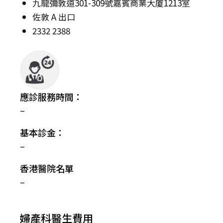
九龍彌敦道301-309號嘉賓商業大廈1213室
佐敦 A 出口
2332 2388
應診服務時間：
–
基本診金：
–
香港醫院名單
–
婦產科醫生費用