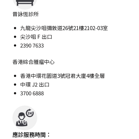
曾詠恆診所
九龍尖沙咀彌敦道26號21樓2102-03室
尖沙咀 F 出口
2390 7633
香港綜合腫瘤中心
香港中環花園道3號冠君大廈4樓全層
中環 J2 出口
3700 6888
應診服務時間：