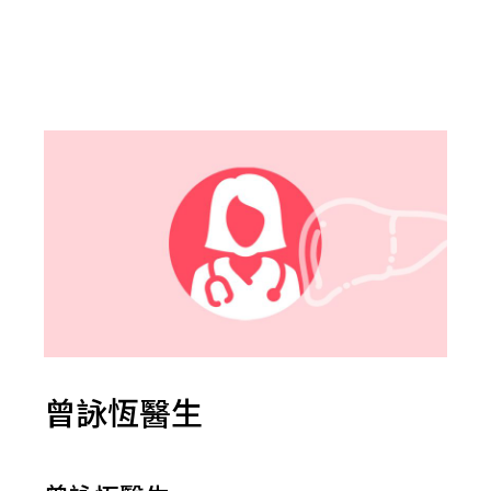
曾詠恆醫生