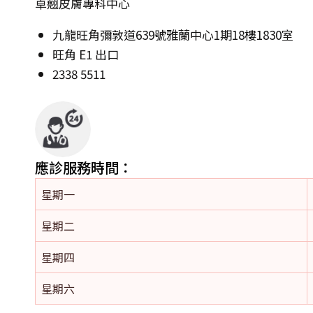
卓翹皮膚專科中心
九龍旺角彌敦道639號雅蘭中心1期18樓1830室
旺角 E1 出口
2338 5511
應診服務時間：
星期一
星期二
星期四
星期六