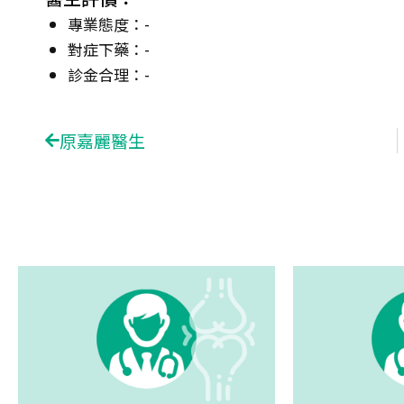
專業態度：-
對症下藥：-
診金合理：-
Prev
原嘉麗醫生