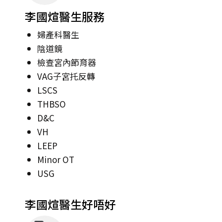
李國煊醫生服務
婦產科醫生
陰道鏡
檢查宮內節育器
VAG子宮托反轉
LSCS
THBSO
D&C
VH
LEEP
Minor OT
USG
李國煊醫生好唔好