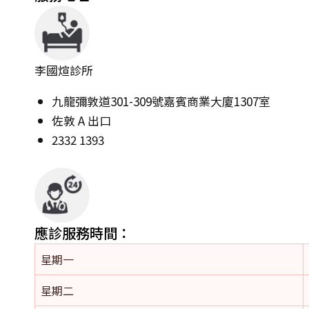
李國煊診所
九龍彌敦道301-309號嘉賓商業大廈1307室
佐敦 A 出口
2332 1393
應診服務時間：
星期一
星期二