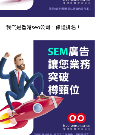
我們是
香港seo公司
，保證排名！