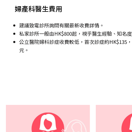
婦產科醫生費用
建議致電診所詢問有關最新收費詳情。
私家診所一般由HK$800起，視乎醫生經驗、知名
公立醫院婦科診症收費較低，首次診症約HK$135，其後
元。