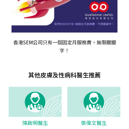
香港
SEM公司
只有一個固定月服務費，無限關𨫡
字！
其他皮膚及性病科醫生推薦
陳啟明醫生
張偉文醫生