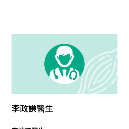
李政謙醫生