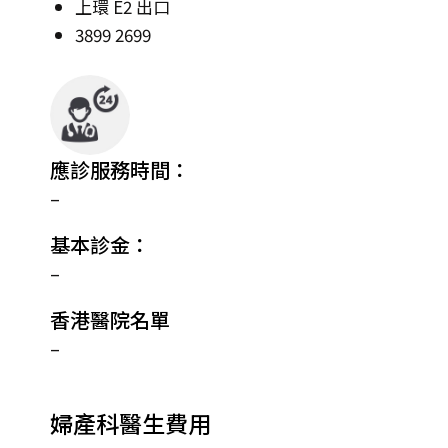
上環 E2 出口
3899 2699
應診服務時間：
–
基本診金：
–
香港醫院名單
–
婦產科醫生費用