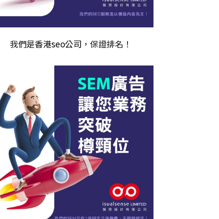
我們是
香港seo公司
，保證排名！