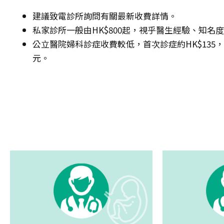
建議致電診所詢問有關最新收費詳情。
私家診所一般由HK$800起，視乎醫生經驗、知名
公立醫院婦科診症收費較低，首次診症約HK$135，其後
元。