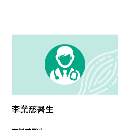
李業慈醫生