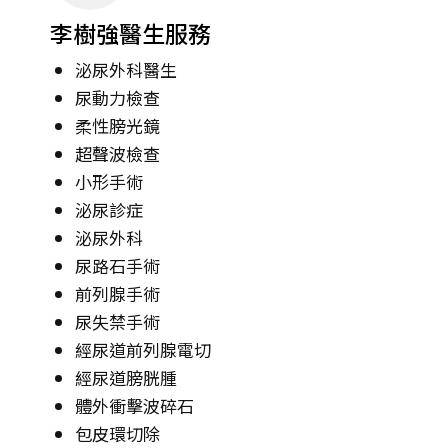
李樹強醫生服務
泌尿外科醫生
尿動力檢查
柔性膀光鏡
超聲波檢查
小形手術
泌尿診症
泌尿外科
尿路石手術
前列腺手術
尿失禁手術
經尿道前列腺電切
經尿道膀胱腫
體外衝擊波碎石
包皮環切除