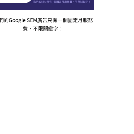
們的
Google SEM廣告
只有一個固定月服務
費，不限關𨫡字！