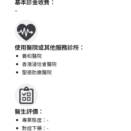
基本診金收費：
–
使用醫院或其他服務診所：
養和醫院
香港浸信會醫院
聖德肋撒醫院
醫生評價：
專業態度：-
對症下藥：-