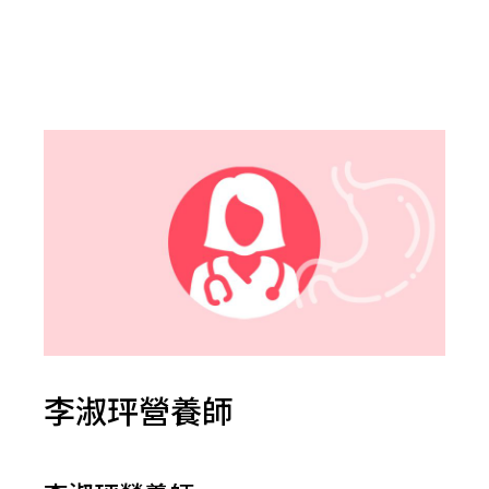
李淑玶營養師