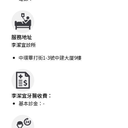
服務地址
李潔宜診所
中環畢打街1-3號中建大厦9樓
李潔宜牙醫收費：
基本診金：-