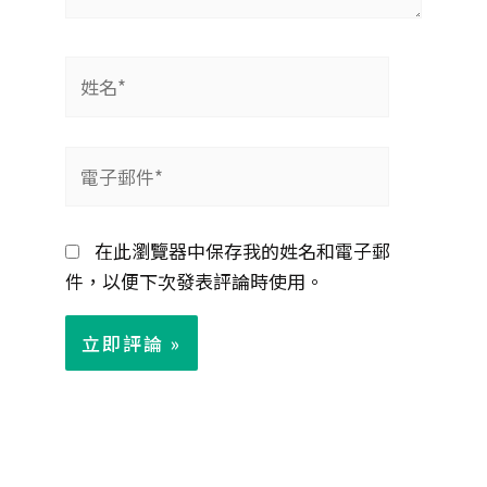
姓
名
*
電
子
郵
在此瀏覽器中保存我的姓名和電子郵
件
件，以便下次發表評論時使用。
*