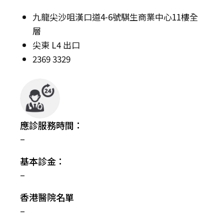
九龍尖沙咀漢口道4-6號騏生商業中心11樓全
層
尖東 L4 出口
2369 3329
應診服務時間：
–
基本診金：
–
香港醫院名單
–