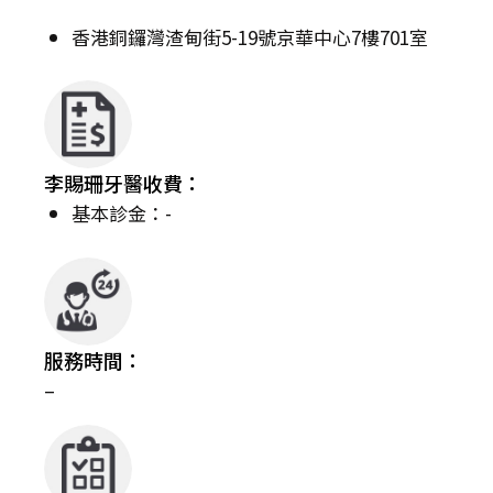
香港銅鑼灣渣甸街5-19號京華中心7樓701室
李賜珊牙醫收費：
基本診金：-
服務時間：
–