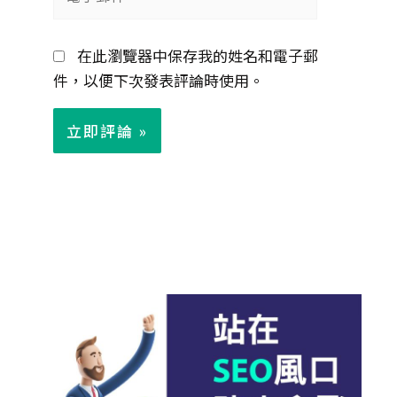
子
郵
在此瀏覽器中保存我的姓名和電子郵
件
件，以便下次發表評論時使用。
*