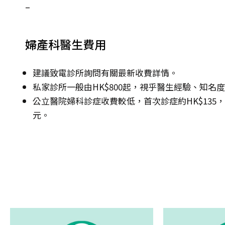
–
婦產科醫生費用
建議致電診所詢問有關最新收費詳情。
私家診所一般由HK$800起，視乎醫生經驗、知名
公立醫院婦科診症收費較低，首次診症約HK$135，其後
元。