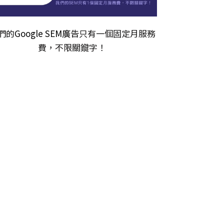
們的
Google SEM廣告
只有一個固定月服務
費，不限關𨫡字！