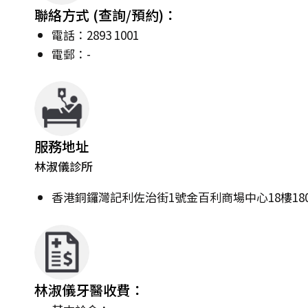
聯絡方式 (查詢/預約)：
電話：2893 1001
電郵：-
服務地址
林淑儀診所
香港銅鑼灣記利佐治街1號金百利商場中心18樓1803
林淑儀牙醫收費：