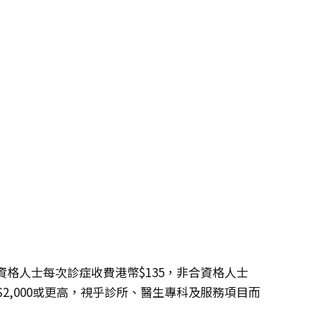
格人士每次診症收費港幣$135，非合資格人士
幣$2,000或更高，視乎診所、醫生專科及服務項目而