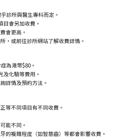
，視乎診所與醫生專科而定。
項目會另加收費。
症費會更高。
診所，或前往診所網站了解收費詳情。
症為港幣$80。
X光及化驗等費用。
查詢詳情及預約方法。
矯正等不同項目有不同收費。
。
費可能不同。
脫牙的複雜程度（如智慧齒）等都會影響收費。