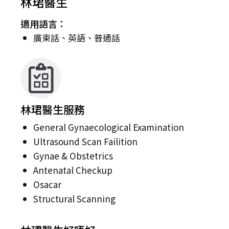
林珺醫生
適用語言：
廣東話、英語、普通話
林珺醫生服務
General Gynaecological Examination
Ultrasound Scan Failition
Gynae & Obstetrics
Antenatal Checkup
Osacar
Structural Scanning