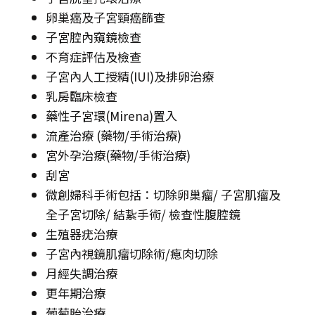
卵巢癌及子宮頸癌篩查
子宮腔內窺鏡檢查
不育症評估及檢查
子宮內人工授精(IUI)及排卵治療
乳房臨床檢查
藥性子宮環(Mirena)置入
流產治療 (藥物/手術治療)
宮外孕治療(藥物/手術治療)
刮宮
微創婦科手術包括：切除卵巢瘤/ 子宮肌瘤及
全子宮切除/ 結紥手術/ 檢查性腹腔鏡
生殖器疣治療
子宮內視鏡肌瘤切除術/瘜肉切除
月經失調治療
更年期治療
葡萄胎治療