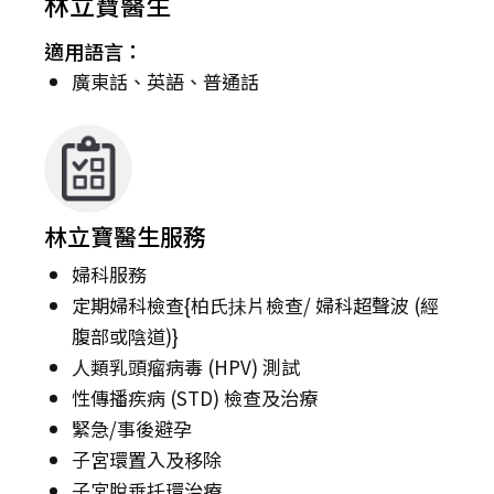
林立寶醫生
適用語言：
廣東話、英語、普通話
林立寶醫生服務
婦科服務
定期婦科檢查{柏氏抺片檢查/ 婦科超聲波 (經
腹部或陰道)}
人類乳頭瘤病毒 (HPV) 測試
性傳播疾病 (STD) 檢查及治療
緊急/事後避孕
子宮環置入及移除
子宮脫垂托環治療