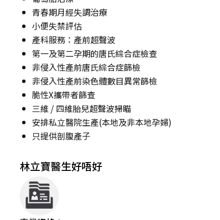
青春期月經失調治療
小便失禁評估
產科服務：產前超聲波
第一及第二孕期的唐氏綜合症檢查
非侵入性產前唐氏綜合症篩檢
非侵入性產前染色體數目異常篩檢
脆性X攜帶者篩查
三維 / 四維胎兒超聲波掃瞄
安排私立醫院生產(本地及非本地孕婦)
只提供剖腹產子
林立寶醫生好唔好