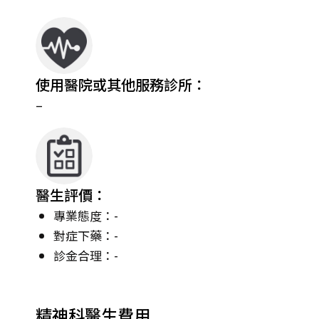
使用醫院或其他服務診所：
–
醫生評價：
專業態度：-
對症下藥：-
診金合理：-
精神科醫生費用