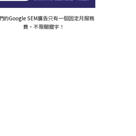
們的
Google SEM廣告
只有一個固定月服務
費，不限關𨫡字！