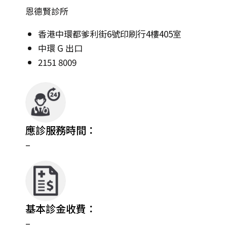
恩德賢診所
香港中環都爹利街6號印刷行4樓405室
中環 G 出口
2151 8009
應診服務時間：
–
基本診金收費：
–