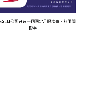
港
SEM公司
只有一個固定月服務費，無限關
𨫡字！