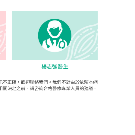
楊志強醫生
訊不正確，歡迎聯絡我們。我們不對由於依賴本網
相關決定之前，請咨詢合格醫療專業人員的建議。