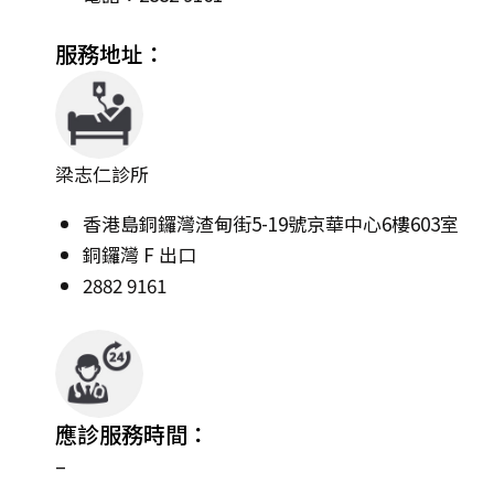
服務地址：
梁志仁診所
香港島銅鑼灣渣甸街5-19號京華中心6樓603室
銅鑼灣 F 出口
2882 9161
應診服務時間：
–