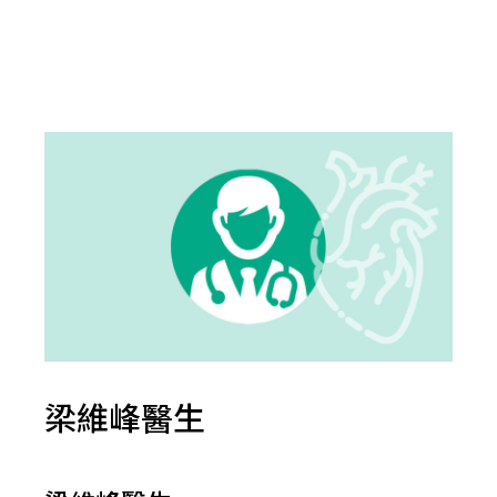
梁維峰醫生