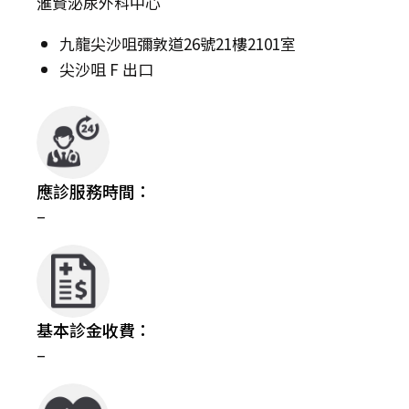
滙賢泌尿外科中心
九龍尖沙咀彌敦道26號21樓2101室
尖沙咀 F 出口
應診服務時間：
–
基本診金收費：
–