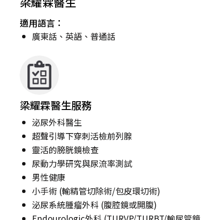
梁耀霖醫生
適用語言：
廣東話、英語、普通話
梁耀霖醫生服務
泌尿外科醫生
超聲引導下穿刺活檢前列腺
靈活的膀胱鏡檢查
尿動力學研究與尿流率測試
男性健康
小手術 (輸精管切除術/包皮環切術)
泌尿系統腫瘤外科 (腹腔鏡或開腹)
Endourologic外科 (TURVP/TURBT/輸尿管鏡