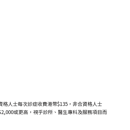
格人士每次診症收費港幣$135，非合資格人士
幣$2,000或更高，視乎診所、醫生專科及服務項目而