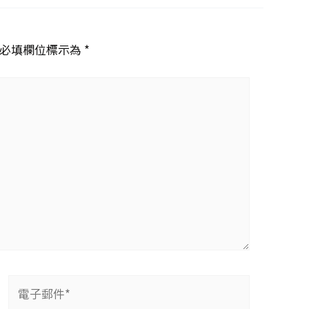
必填欄位標示為 *
電
子