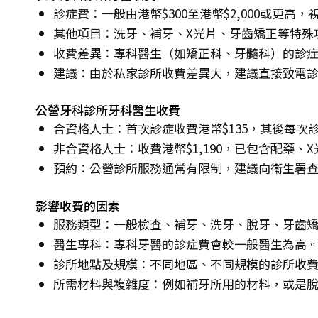
診症費：一般由港幣$300至港幣$2,000或更高
其他項目：洗牙、補牙、X光片、牙齒矯正等特殊
收費差異：專科醫生（如矯正科、牙髓科）的診
建議：由於私家診所收費差異大，建議直接致電
公營牙科診所牙科醫生收費
合資格人士：首次診症收費港幣$135，其後每次診
非合資格人士：收費港幣$1,190，已包含配藥、
預約：公營診所服務通常有限制，建議向衞生署
影響收費的因素
服務類型：一般檢查、補牙、洗牙、脫牙、牙齒
醫生專科：專科牙醫的診症費會較一般醫生為高
診所地點及規模：不同地區、不同規模的診所收
所需材料與複雜度：例如補牙所用的材料，或是