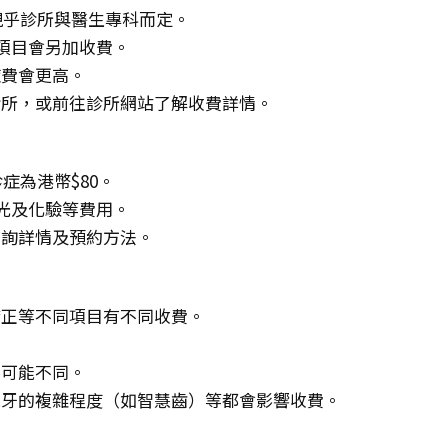
，視乎診所與醫生專科而定。
項目會另加收費。
症費會更高。
診所，或前往診所網站了解收費詳情。
症為港幣$80。
X光及化驗等費用。
查詢詳情及預約方法。
矯正等不同項目有不同收費。
。
費可能不同。
脫牙的複雜程度（如智慧齒）等都會影響收費。