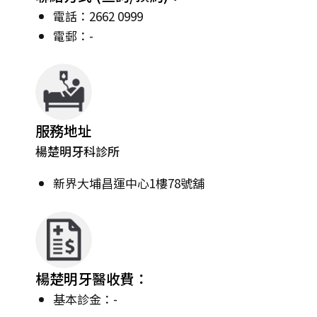
電話：2662 0999
電郵：-
服務地址
楊楚明牙科診所
新界大埔昌運中心1樓78號舖
楊楚明牙醫收費：
基本診金：-