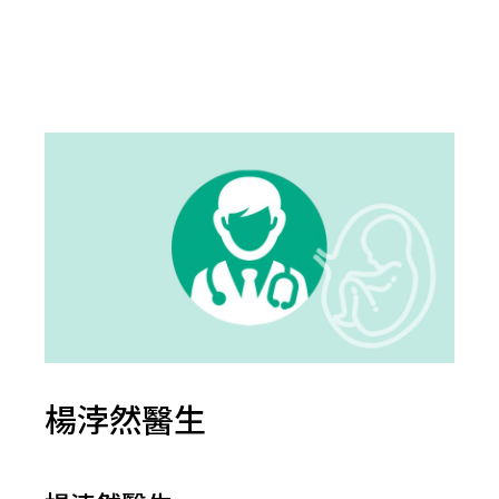
楊浡然醫生