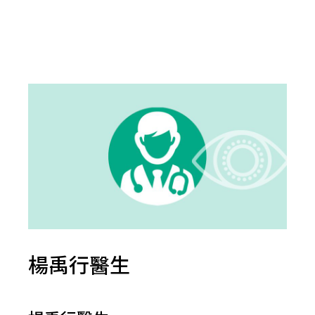
楊禹行醫生