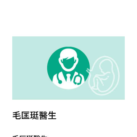
毛匡珽醫生