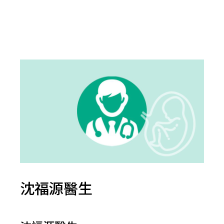
沈福源醫生