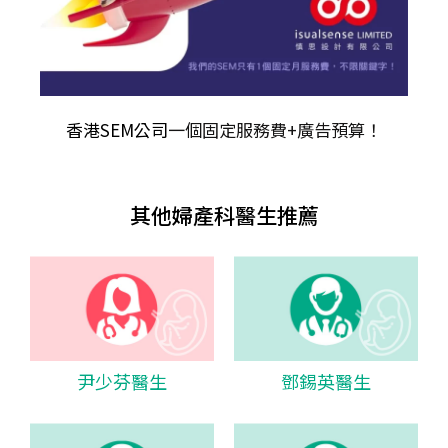
香港SEM公司
一個固定服務費+廣告預算！
其他婦產科醫生推薦
尹少芬醫生
鄧錫英醫生