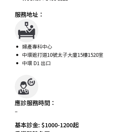
服務地址：
婦產專科中心
中環遮打道10號太子大廈15樓1520室
中環 D1 出口
應診服務時間：
–
基本診金: $1000-1200起