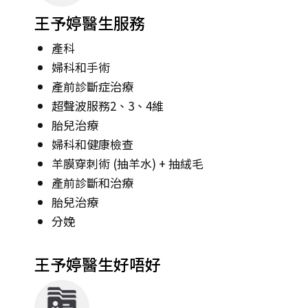
王予婷醫生服務
產科
婦科和手術
產前診斷症治療
超聲波服務2、3、4維
胎兒治療
婦科和健康檢查
羊膜穿刺術 (抽羊水) + 抽絨毛
產前診斷和治療
胎兒治療
分娩
王予婷醫生好唔好