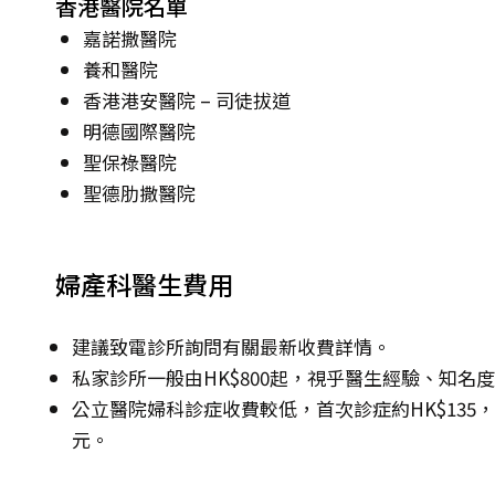
香港醫院名單
嘉諾撒醫院
養和醫院
香港港安醫院 – 司徒拔道
明德國際醫院
聖保祿醫院
聖德肋撒醫院
婦產科醫生費用
建議致電診所詢問有關最新收費詳情。
私家診所一般由HK$800起，視乎醫生經驗、知名
公立醫院婦科診症收費較低，首次診症約HK$135，其後
元。