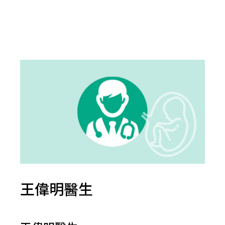
王偉明醫生