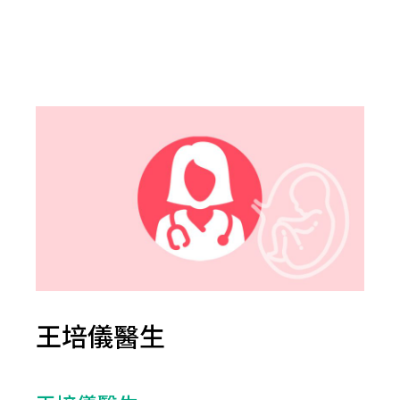
王培儀醫生