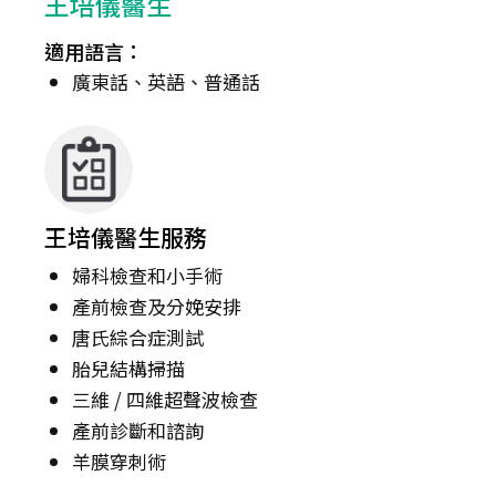
王培儀醫生
適用語言：
廣東話、英語、普通話
王培儀醫生服務
婦科檢查和小手術
產前檢查及分娩安排
唐氏綜合症測試
胎兒結構掃描
三維 / 四維超聲波檢查
產前診斷和諮詢
羊膜穿刺術