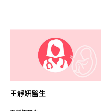
王靜妍醫生