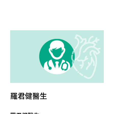
羅君健醫生