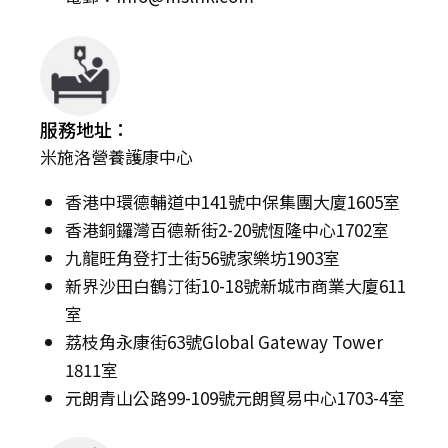
服務地址：
米施洛營養護康中心
香港中環德輔道中141號中保集團大廈1605室
香港銅鑼灣百德新街2-20號恆隆中心1702室
九龍旺角登打士街56號家樂坊1903室
新界沙田白鶴汀街10-18號新城市商業大廈611
室
荔枝角永康街63號Global Gateway Tower
1811室
元朗青山公路99-109號元朗貿易中心1703-4室