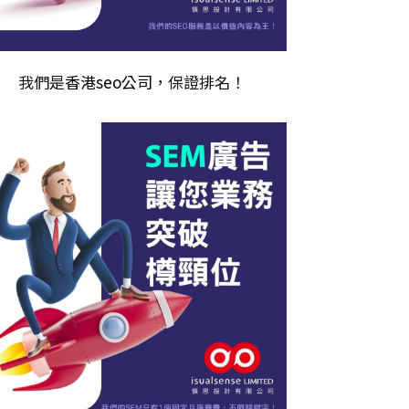
我們是
香港seo公司
，保證排名！