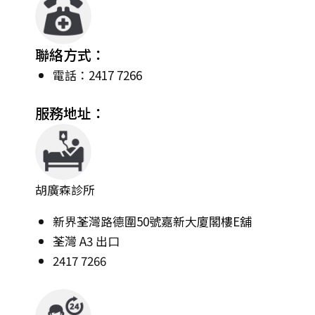
聯絡方式：
電話：2417 7266
服務地址：
胡廣森診所
新界荃灣路德圍50號嘉新大廈閣樓E舖
荃灣 A3 出口
2417 7266