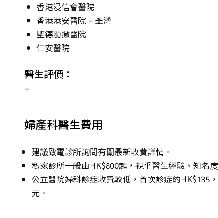
香港浸信會醫院
香港港安醫院 – 荃灣
聖德肋撒醫院
仁安醫院
醫生評價：
–
婦產科醫生費用
建議致電診所詢問有關最新收費詳情。
私家診所一般由HK$800起，視乎醫生經驗、知名
公立醫院婦科診症收費較低，首次診症約HK$135，其後
元。