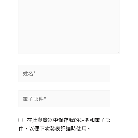
姓
名
*
電
子
郵
在此瀏覽器中保存我的姓名和電子郵
件
件，以便下次發表評論時使用。
*