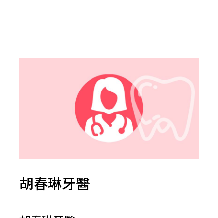
胡春琳牙醫