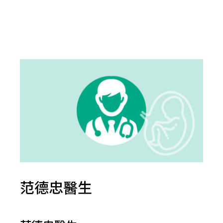
范德忠醫生