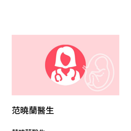
范曉蘭醫生