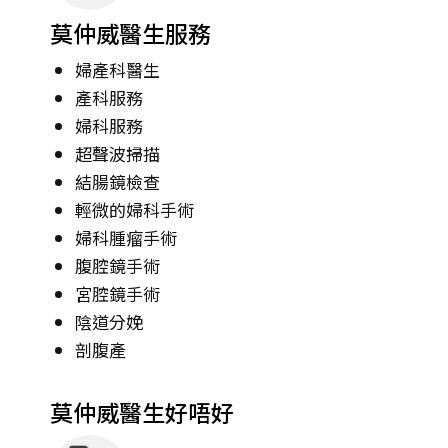
莫仲威醫生服務
婦產科醫生
產科服務
婦科服務
超聲波掃描
結腸鏡檢查
輕微的婦科手術
婦科腫瘤手術
腹腔鏡手術
宮腔鏡手術
陰道分娩
剖腹產
莫仲威醫生好唔好