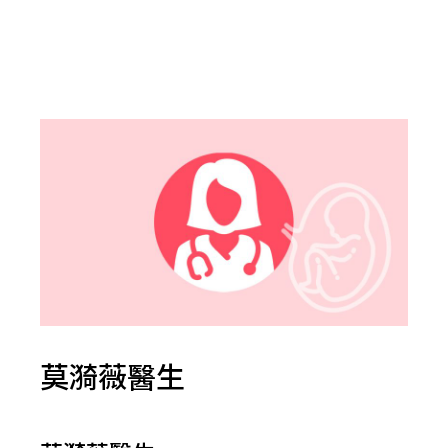
莫漪薇醫生