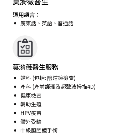
莫漪薇醫生
適用語言：
廣東話、英語、普通話
莫漪薇醫生服務
婦科 (包括: 陰道鏡檢查)
產科 (產前護理及超聲波掃描4D)
健康檢查
輔助生殖
HPV疫苗
體外受精
中級腹腔鏡手術