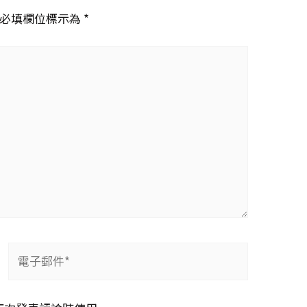
必填欄位標示為 *
電
子
郵