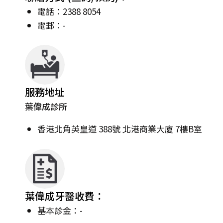
電話：2388 8054
電郵：-
服務地址
葉偉成診所
香港北角英皇道 388號 北港商業大廈 7樓B室
葉偉成牙醫收費：
基本診金：-