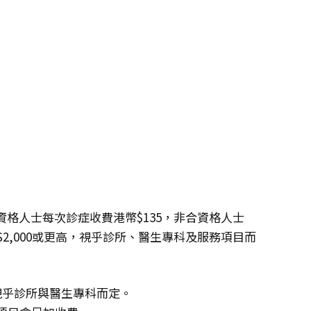
格人士每次診症收費港幣$135，非合資格人士
幣$2,000或更高，視乎診所、醫生專科及服務項目而
，視乎診所與醫生專科而定。