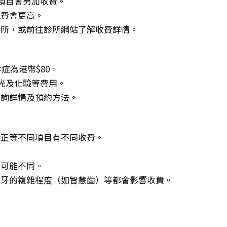
項目會另加收費。
症費會更高。
診所，或前往診所網站了解收費詳情。
症為港幣$80。
X光及化驗等費用。
查詢詳情及預約方法。
矯正等不同項目有不同收費。
。
費可能不同。
脫牙的複雜程度（如智慧齒）等都會影響收費。