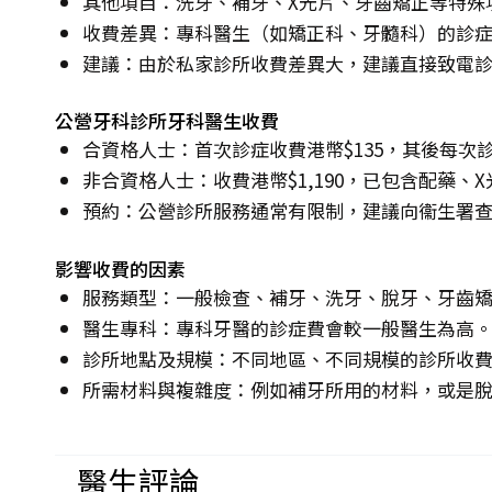
其他項目：洗牙、補牙、X光片、牙齒矯正等特殊
收費差異：專科醫生（如矯正科、牙髓科）的診
建議：由於私家診所收費差異大，建議直接致電
公營牙科診所牙科醫生收費
合資格人士：首次診症收費港幣$135，其後每次診
非合資格人士：收費港幣$1,190，已包含配藥、
預約：公營診所服務通常有限制，建議向衞生署
影響收費的因素
服務類型：一般檢查、補牙、洗牙、脫牙、牙齒
醫生專科：專科牙醫的診症費會較一般醫生為高
診所地點及規模：不同地區、不同規模的診所收
所需材料與複雜度：例如補牙所用的材料，或是
醫生評論