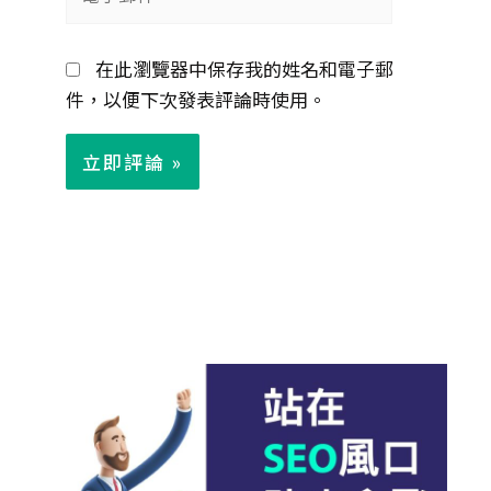
子
郵
在此瀏覽器中保存我的姓名和電子郵
件
件，以便下次發表評論時使用。
*