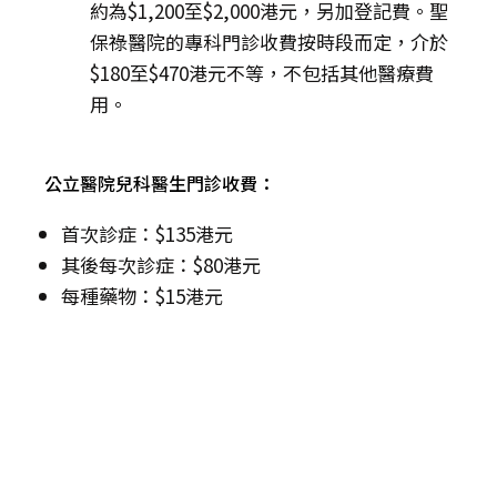
約為$1,200至$2,000港元，另加登記費。聖
保祿醫院的專科門診收費按時段而定，介於
$180至$470港元不等，不包括其他醫療費
用。
公立醫院兒科醫生門診收費：
首次診症：$135港元
其後每次診症：$80港元
每種藥物：$15港元