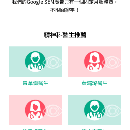
我們的
Google SEM廣告
只有一個固定月服務費，
不限關𨫡字！
精神科醫生推薦
曾韋僑醫生
黃璐璐醫生