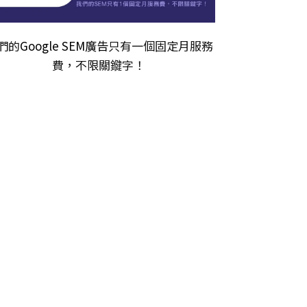
們的
Google SEM廣告
只有一個固定月服務
費，不限關𨫡字！