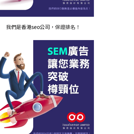
我們是
香港seo公司
，保證排名！