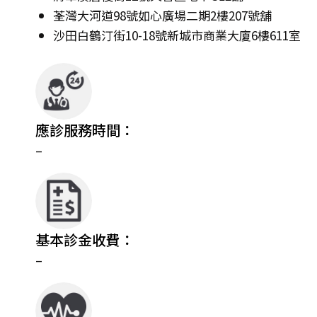
荃灣大河道98號如心廣場二期2樓207號舖
沙田白鶴汀街10-18號新城市商業大廈6樓611室
應診服務時間：
–
基本診金收費：
–