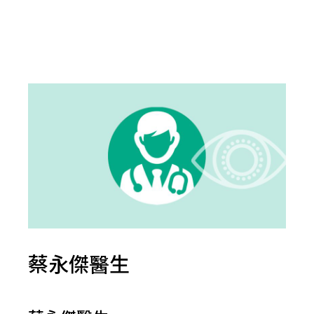
蔡永傑醫生