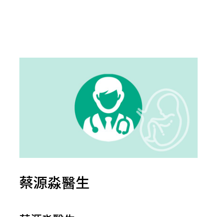
蔡源淼醫生