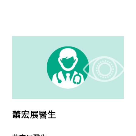
蕭宏展醫生