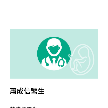
蕭成信醫生