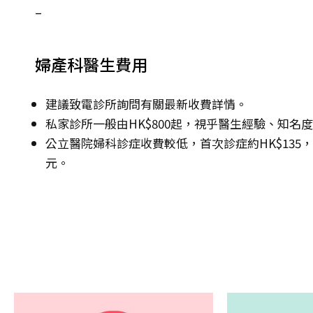
–
婦產科醫生費用
建議致電診所詢問有關最新收費詳情。
私家診所一般由HK$800起，視乎醫生經驗、知名
公立醫院婦科診症收費較低，首次診症約HK$135，其後
元。