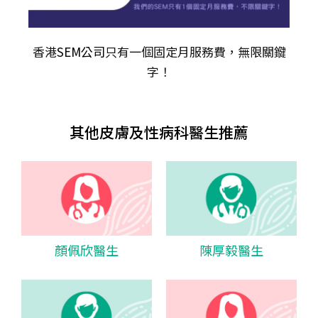
香港
SEM公司
只有一個固定月服務費，無限關𨫡
字！
其他皮膚及性病科醫生推薦
顏佩欣醫生
陳厚毅醫生